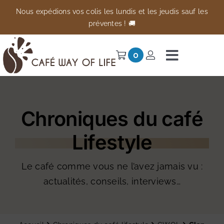
Passer
Nous expédions vos colis les lundis et les jeudis sauf les
au
préventes ! 🚚
contenu
0
Navigati
à
Univers
bascule
Chroniques du café
Préventes
Lifestyle
Anti-gaspi
À propos
Le café comme vous ne l’avez jamais vu :
actualités, conseils, interviews…