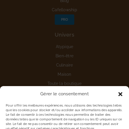
Blog
Cafellowship
PRO
Univers
Atypique
Bien-être
Culinaire
Maison
Toute la boutique
Gérer le consentement
Aide
Pour offrir les meilleures expériences, nous utilisons des technologies telles
Nous contacter
que les cookies pour stocker et/ou accéder aux informations des appareils.
Le fait de consentir à ces technologies nous permettra de traiter des
Détails du compte
données telles que le comportement de navigation ou les ID uniques sur ce
site. Le fait de ne pas consentir ou de retirer son consentement peut avoir
Vous êtes une entreprise
un effet négatif sur certaines caractéristiques et fonctions.