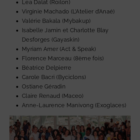
Lea Dalat (
Roilon
)
Virginie Machado (
L’Atelier d’Anaé
)
Valérie Bakala (
Mybakup
)
Isabelle Jamin et Charlotte Blay
Desforges (
Gayaskin
)
Myriam Amer (
Act & Speak
)
Florence Marceau (
8ème fois)
Béatrice Delpierre
Carole Bacri
(Byciclons)
Ostiane Géradin
Claire Renaud (
Maceo
)
Anne-Laurence Manivong (
Exoglaces
)