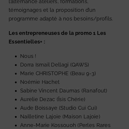
l’alternance ateliers, formations,
témoignages et la proposition d’un
programme adapté à nos besoins/profils.
Les entrepreneuses de la promo 1 Les
Essentielles+ :
Nous !
Dorra Ismail Dellagi (
QAWS
)
Marie CHRISTOPHE (
Beau 9-3
)
Noémie Hachet
Sabine Vincent Daumas (
Ranafout
)
Aurelie Dezac (
Ïsis Chérie
)
Aude Boissaye (
Studio Cui Cui
)
Nailletine Lajoie (
Maison Lajoie
)
Anne-Marie Kossouoh (
Perles Rares