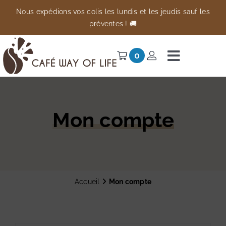
Passer
Nous expédions vos colis les lundis et les jeudis sauf les
au
préventes ! 🚚
contenu
0
Navigati
à
Univers
bascule
Préventes
Mon compte
Anti-gaspi
À propos
Accueil
Mon compte