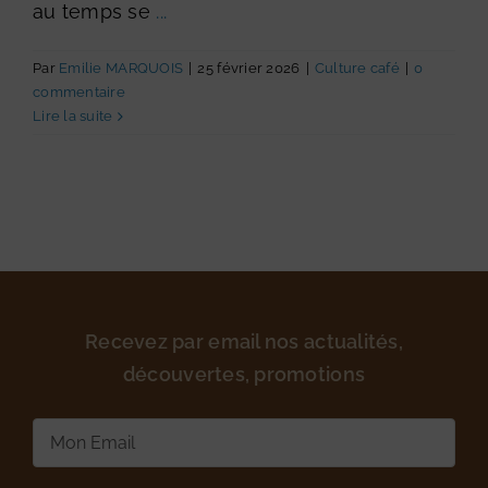
au temps se
...
Par
Emilie MARQUOIS
|
25 février 2026
|
Culture café
|
0
commentaire
Lire la suite
Recevez par email nos actualités,
découvertes, promotions
E-
mail
(Nécessaire)