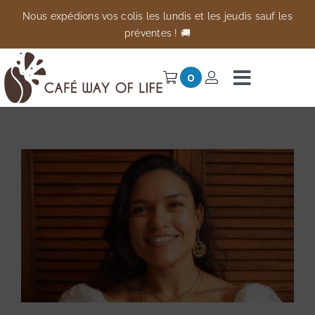
Passer
Nous expédions vos colis les lundis et les jeudis sauf les
au
préventes ! 🚚
contenu
0
Navigati
à
Univers
bascule
Préventes
Anti-gaspi
À propos