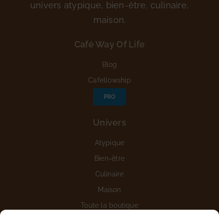
univers atypique, bien-être, culinaire,
maison.
Café Way Of Life
Blog
Cafellowship
PRO
Univers
Atypique
Bien-être
Culinaire
Maison
Toute la boutique