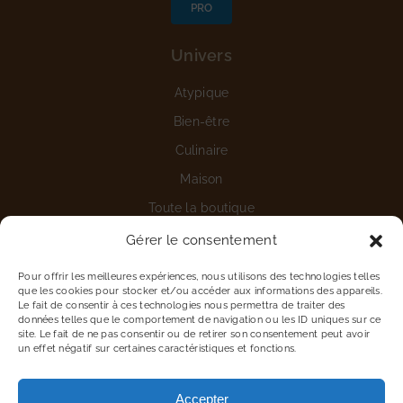
PRO
Univers
Atypique
Bien-être
Culinaire
Maison
Toute la boutique
Gérer le consentement
Aide
Pour offrir les meilleures expériences, nous utilisons des technologies telles
Nous contacter
que les cookies pour stocker et/ou accéder aux informations des appareils.
Le fait de consentir à ces technologies nous permettra de traiter des
Détails du compte
données telles que le comportement de navigation ou les ID uniques sur ce
site. Le fait de ne pas consentir ou de retirer son consentement peut avoir
Vous êtes une entreprise
un effet négatif sur certaines caractéristiques et fonctions.
Proposer une marque
Accepter