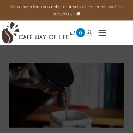
Passer
Nous expédions vos colis les lundis et les jeudis sauf les
au
préventes ! 🚚
contenu
0
Navigati
à
Univers
bascule
Préventes
Anti-gaspi
À propos