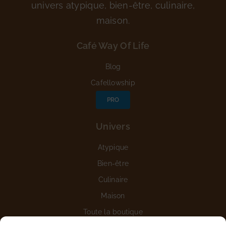
univers atypique, bien-être, culinaire,
maison.
Café Way Of Life
Blog
Cafellowship
PRO
Univers
Atypique
Bien-être
Culinaire
Maison
Toute la boutique