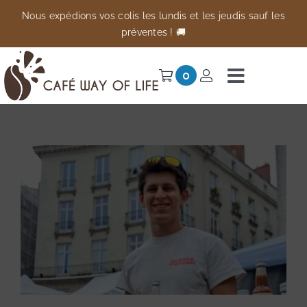
Passer
Nous expédions vos colis les lundis et les jeudis sauf les
au
préventes ! 🚚
contenu
0
Navigati
à
Univers
bascule
Préventes
Anti-gaspi
À propos