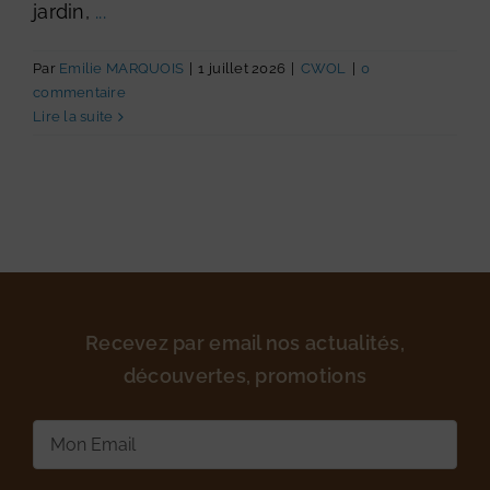
jardin,
...
Par
Emilie MARQUOIS
|
1 juillet 2026
|
CWOL
|
0
commentaire
Lire la suite
Recevez par email nos actualités,
découvertes, promotions
E-
mail
(Nécessaire)