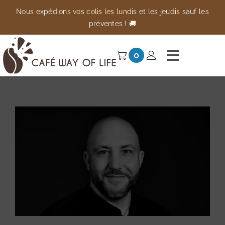
Passer
Nous expédions vos colis les lundis et les jeudis sauf les
au
préventes ! 🚚
contenu
0
Navigati
à
Univers
bascule
Préventes
Anti-gaspi
À propos