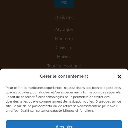
PRO
Univers
Atypique
Bien-être
Culinaire
Maison
Toute la boutique
Gérer le consentement
Aide
Pour offrir les meilleures expériences, nous utilisons des technologies telles
Nous contacter
que les cookies pour stocker et/ou accéder aux informations des appareils.
Le fait de consentir à ces technologies nous permettra de traiter des
Détails du compte
données telles que le comportement de navigation ou les ID uniques sur ce
site. Le fait de ne pas consentir ou de retirer son consentement peut avoir
Vous êtes une entreprise
un effet négatif sur certaines caractéristiques et fonctions.
Proposer une marque
Accepter