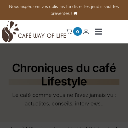
Passer
Nous expédions vos colis les lundis et les jeudis sauf les
au
préventes ! 🚚
contenu
0
Navigati
à
Univers
bascule
Chroniques du café
Préventes
Lifestyle
Anti-gaspi
À propos
Le café comme vous ne l’avez jamais vu :
actualités, conseils, interviews…