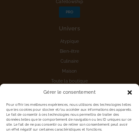
Cafellowship
PRO
Univers
Atypique
Bien-être
Culinaire
Maison
Toute la boutique
Gérer le consentement
Aide
Pour offrir les meilleures expériences, nous utilisons des technologies telles
Nous contacter
que les cookies pour stocker et/ou accéder aux informations des appareils.
Le fait de consentir à ces technologies nous permettra de traiter des
Détails du compte
données telles que le comportement de navigation ou les ID uniques sur ce
site. Le fait de ne pas consentir ou de retirer son consentement peut avoir
Vous êtes une entreprise
un effet négatif sur certaines caractéristiques et fonctions.