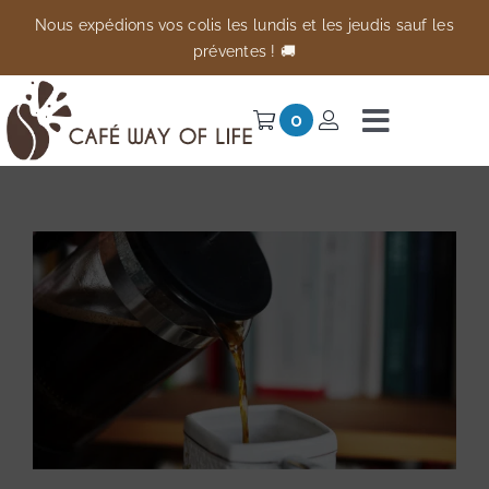
Passer
Nous expédions vos colis les lundis et les jeudis sauf les
au
préventes ! 🚚
contenu
0
Navigati
à
Univers
bascule
Préventes
Anti-gaspi
À propos