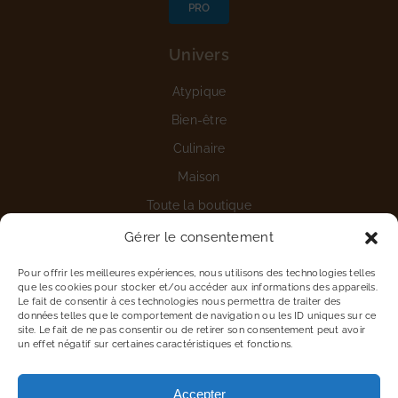
PRO
Univers
Atypique
Bien-être
Culinaire
Maison
Toute la boutique
Gérer le consentement
Aide
Pour offrir les meilleures expériences, nous utilisons des technologies telles
Nous contacter
que les cookies pour stocker et/ou accéder aux informations des appareils.
Le fait de consentir à ces technologies nous permettra de traiter des
Détails du compte
données telles que le comportement de navigation ou les ID uniques sur ce
site. Le fait de ne pas consentir ou de retirer son consentement peut avoir
Vous êtes une entreprise
un effet négatif sur certaines caractéristiques et fonctions.
Proposer une marque
Accepter