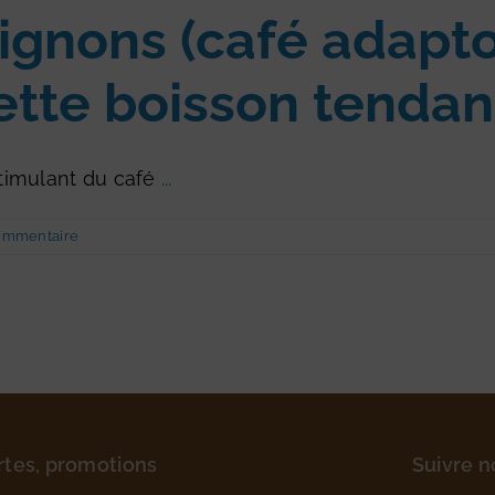
gnons (café adaptog
cette boisson tenda
stimulant du café
...
ommentaire
rtes, promotions
Suivre n