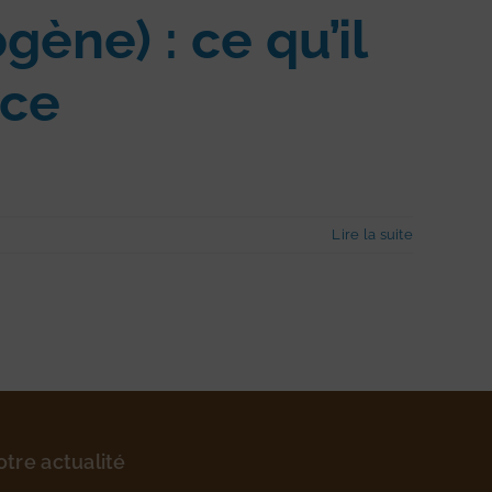
ène) : ce qu’il
nce
Lire la suite
otre actualité