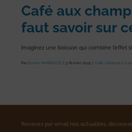
Café aux champi
faut savoir sur 
Imaginez une boisson qui combine l’effet 
Par
Emilie MARQUOIS
|
3 février 2025
|
Café Lifestyle
|
0 c
Recevez par email nos actualités, découve