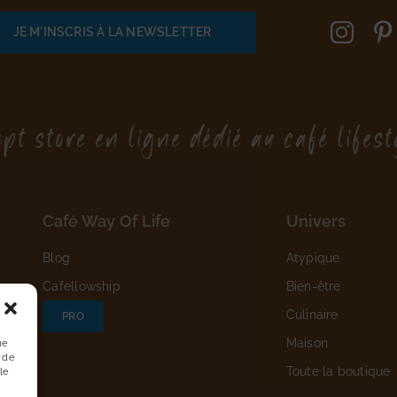
pt store en ligne dédié au café lifest
Café Way Of Life
Univers
Blog
Atypique
Cafellowship
Bien-être
Culinaire
PRO
Maison
ue
 de
Toute la boutique
le