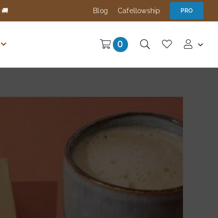
 🚚
Blog
Cafellowship
PRO
0