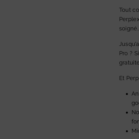
Tout c
Perplex
soigné,
Jusqu’a
Pro ? S
gratuit
Et Perpl
An
go
No
fo
Mi