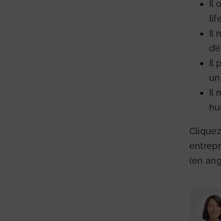
Il
lif
Il
d’
Il
un
Il
hu
Cliquez
entrepr
(en angl