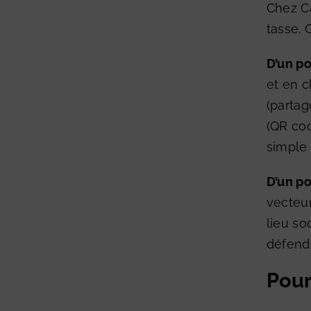
Chez Ca
tasse.
C
D’un p
et en c
(partag
(QR cod
simple 
D’un po
vecteur
lieu so
défendo
Pourq