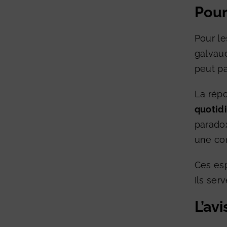
Pour
Pour le
galvaud
peut pa
La répo
quotidi
parado
une con
Ces esp
Ils ser
L’av