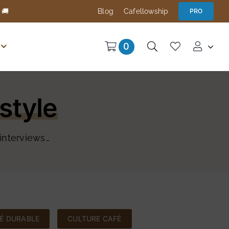
 🚚
Blog
Cafellowship
PRO
0
style
 interviews…
É DURABLE
CULTURE CAFÉ