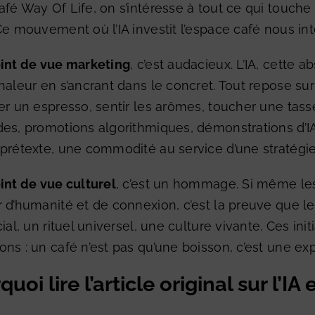
fé Way Of Life, on s’intéresse à tout ce qui touche 
e mouvement où l’IA investit l’espace café nous int
oint de vue marketing
, c’est audacieux. L’IA, cette 
haleur en s’ancrant dans le concret. Tout repose sur
er un espresso, sentir les arômes, toucher une tas
es, promotions algorithmiques, démonstrations d’IA).
prétexte, une commodité au service d’une stratégi
int de vue culturel
, c’est un hommage. Si même les
 d’humanité et de connexion, c’est la preuve que le
cial, un rituel universel, une culture vivante. Ces i
ns : un café n’est pas qu’une boisson, c’est une ex
uoi lire l’article original sur l’IA 