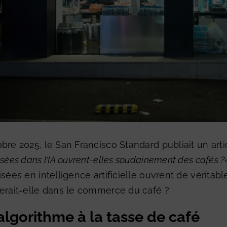
bre 2025, le San Francisco Standard publiait un art
isées dans l’IA ouvrent-elles soudainement des cafés ?
isées en intelligence artificielle ouvrent de véritab
erait-elle dans le commerce du café ?
’algorithme à la tasse de café