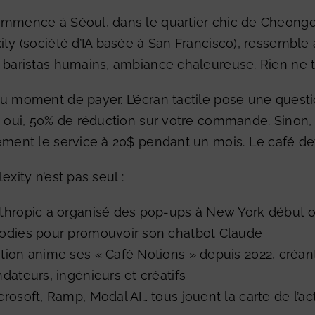
ommence à Séoul, dans le quartier chic de Cheon
ity
(société d’IA basée à San Francisco), ressemble 
 baristas humains, ambiance chaleureuse. Rien ne tra
u moment de payer. L’écran tactile pose une questi
i oui, 50% de réduction sur votre commande. Sinon, 
ement le service à 20$ pendant un mois. Le café de
exity n’est pas seul :
thropic a organisé des pop-ups à New York début oct
odies pour promouvoir son chatbot Claude
tion anime ses « Café Notions » depuis 2022, créa
ndateurs, ingénieurs et créatifs
crosoft, Ramp, Modal AI… tous jouent la carte de l’a