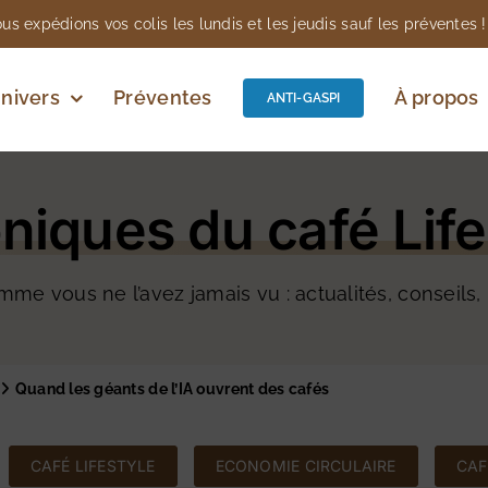
us expédions vos colis les lundis et les jeudis sauf les préventes !
nivers
Préventes
À propos
ANTI-GASPI
niques du café Life
me vous ne l’avez jamais vu : actualités, conseils,
Quand les géants de l’IA ouvrent des cafés
CAFÉ LIFESTYLE
ECONOMIE CIRCULAIRE
CAF