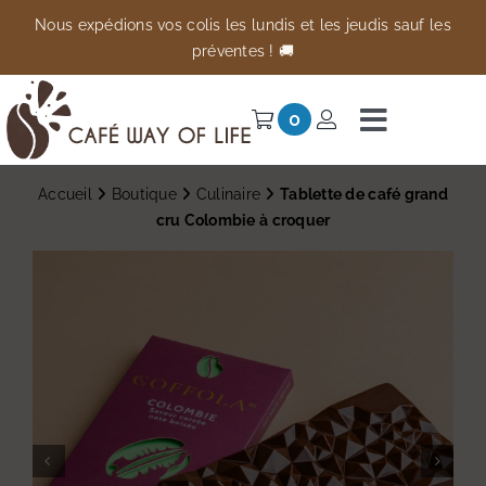
Passer
Nous expédions vos colis les lundis et les jeudis sauf les
au
préventes ! 🚚
contenu
0
Navigati
à
Univers
Accueil
Boutique
Culinaire
Tablette de café grand
bascule
cru Colombie à croquer
Préventes
Anti-gaspi
À propos