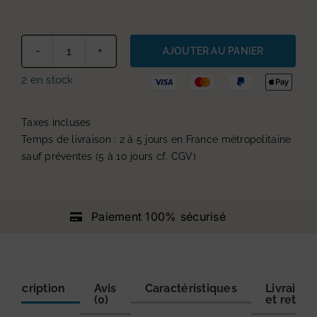
AJOUTER AU PANIER
quantité
de
2 en stock
Tablette
de
café
Taxes incluses
grand
cru
Temps de livraison : 2 à 5 jours en France métropolitaine
Colombie
sauf préventes (5 à 10 jours cf. CGV)
à
croquer
Paiement 100% sécurisé
Description
Avis
Caractéristiques
Livraison
(0)
et retour