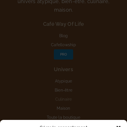
univers atypique, bien-être, culinaire,
maison.
Café Way Of Life
Blog
Cafellowship
PRO
Univers
Atypique
Bien-être
Culinaire
Maison
Toute la boutique