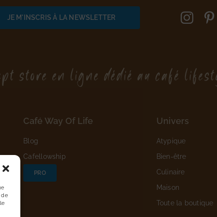
pt store en ligne dédié au café lifest
Café Way Of Life
Univers
Blog
Atypique
Cafellowship
Bien-être
Culinaire
PRO
Maison
ue
 de
Toute la boutique
le