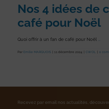
Nos 4 idées de 
café pour Noël
Quoi offrir à un fan de café pour Noël
...
Par
Emilie MARQUOIS
|
11 décembre 2024
|
CWOL
|
0 com
Recevez par email nos actualités, découve