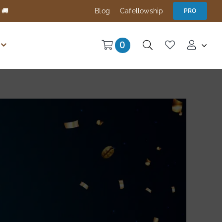
 🚚
Blog
Cafellowship
PRO
0