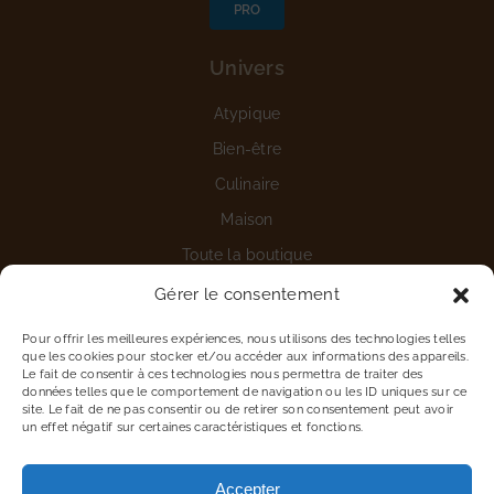
PRO
Univers
Atypique
Bien-être
Culinaire
Maison
Toute la boutique
Gérer le consentement
Aide
Pour offrir les meilleures expériences, nous utilisons des technologies telles
Nous contacter
que les cookies pour stocker et/ou accéder aux informations des appareils.
Le fait de consentir à ces technologies nous permettra de traiter des
Détails du compte
données telles que le comportement de navigation ou les ID uniques sur ce
site. Le fait de ne pas consentir ou de retirer son consentement peut avoir
Vous êtes une entreprise
un effet négatif sur certaines caractéristiques et fonctions.
Proposer une marque
Accepter