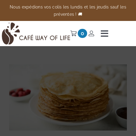
Passer
Nous expédions vos colis les lundis et les jeudis sauf les
au
préventes ! 🚚
contenu
0
Navigati
à
Univers
bascule
Préventes
Anti-gaspi
À propos