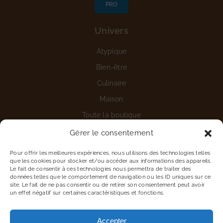
PRO
Univers
Atypique
Bien-être
Culinaire
Maison
Toute la boutique
Gérer le consentement
Aide
Pour offrir les meilleures expériences, nous utilisons des technologies telles
Nous contacter
que les cookies pour stocker et/ou accéder aux informations des appareils.
Le fait de consentir à ces technologies nous permettra de traiter des
Détails du compte
données telles que le comportement de navigation ou les ID uniques sur ce
site. Le fait de ne pas consentir ou de retirer son consentement peut avoir
Vous êtes une entreprise
un effet négatif sur certaines caractéristiques et fonctions.
Proposer une marque
Accepter