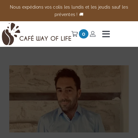
Passer
Nous expédions vos colis les lundis et les jeudis sauf les
au
préventes ! 🚚
contenu
0
Navigati
à
Univers
bascule
Préventes
Anti-gaspi
À propos