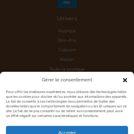
PRO
Univers
Atypique
Bien-être
Culinaire
Maison
Toute la boutique
Gérer le consentement
Aide
Pour offrir les meilleures expériences, nous utilisons des technologies telles
Nous contacter
que les cookies pour stocker et/ou accéder aux informations des appareils.
Le fait de consentir à ces technologies nous permettra de traiter des
Détails du compte
données telles que le comportement de navigation ou les ID uniques sur ce
site. Le fait de ne pas consentir ou de retirer son consentement peut avoir
Vous êtes une entreprise
un effet négatif sur certaines caractéristiques et fonctions.
Proposer une marque
Accepter