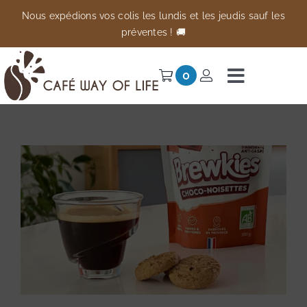
Passer
Nous expédions vos colis les lundis et les jeudis sauf les
au
préventes ! 🚚
contenu
0
Navigati
à
Univers
bascule
Préventes
Anti-gaspi
À propos